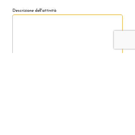
Descrizione dell'attività
Dichiaro di avere compiuto 16 anni e di avere preso
visione della
presente informativa